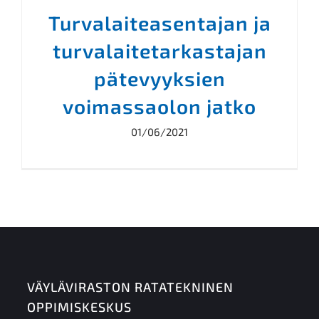
Turvalaiteasentajan ja
turvalaitetarkastajan
pätevyyksien
voimassaolon jatko
01/06/2021
VÄYLÄVIRASTON RATATEKNINEN
OPPIMISKESKUS