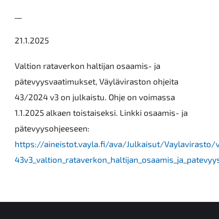
__
21.1.2025
Valtion rataverkon haltijan osaamis- ja
pätevyysvaatimukset, Väyläviraston ohjeita
43/2024 v3 on julkaistu. Ohje on voimassa
1.1.2025 alkaen toistaiseksi. Linkki osaamis- ja
pätevyysohjeeseen:
https://aineistot.vayla.fi/ava/Julkaisut/Vaylavirasto
43v3_valtion_rataverkon_haltijan_osaamis_ja_patevy