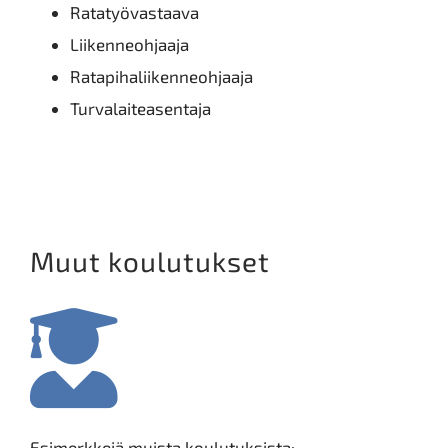
Ratatyövastaava
Liikenneohjaaja
Ratapihaliikenneohjaaja
Turvalaiteasentaja
Muut koulutukset
Esimerkkejä muista koulutuksista: