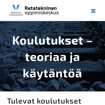
Skip
to
content
Koulutukset –
teoriaa ja
käytäntöä
Tulevat koulutukset