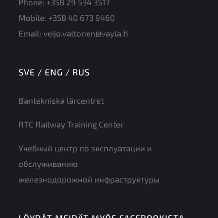
Phone:
+358 29 534 3517
Mobile:
+358 40 673 9460
Email:
veijo.valtonen@vayla.fi
SVE / ENG / RUS
Bantekniska lärcentret
RTC Railway Training Center
Учебный центр по эксплуатации и
обслуживанию
железнодорожной инфраструктуры