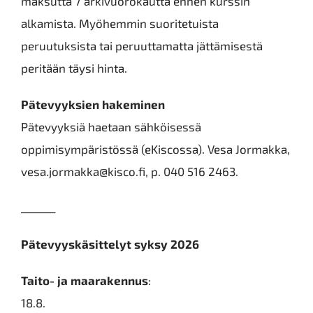
maksutta 7 arkivuorokautta ennen kurssin
alkamista. Myöhemmin suoritetuista
peruutuksista tai peruuttamatta jättämisestä
peritään täysi hinta.
Pätevyyksien hakeminen
Pätevyyksiä haetaan sähköisessä
oppimisympäristössä (eKiscossa). Vesa Jormakka,
vesa.jormakka@kisco.fi, p. 040 516 2463.
_______
Pätevyyskäsittelyt syksy 2026
Taito- ja maarakennus
:
18.8.