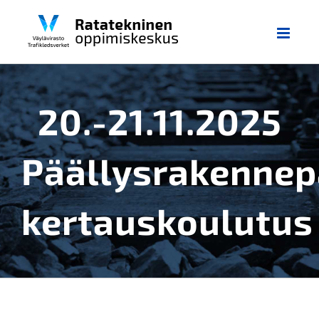
Skip
to
content
20.-21.11.2025
Päällysrakennep
kertauskoulutus