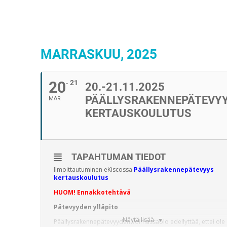
MARRASKUU, 2025
20
21
20.-21.11.2025
PÄÄLLYSRAKENNEPÄTEVY
MAR
KERTAUSKOULUTUS
TAPAHTUMAN TIEDOT
Ilmoittautuminen eKiscossa
Päällysrakennepätevyys
kertauskoulutus
HUOM! Ennakkotehtävä
Pätevyyden ylläpito
Näytä lisää
Päällysrakennepätevyyden voimassaolo edellyttää, ettei ole