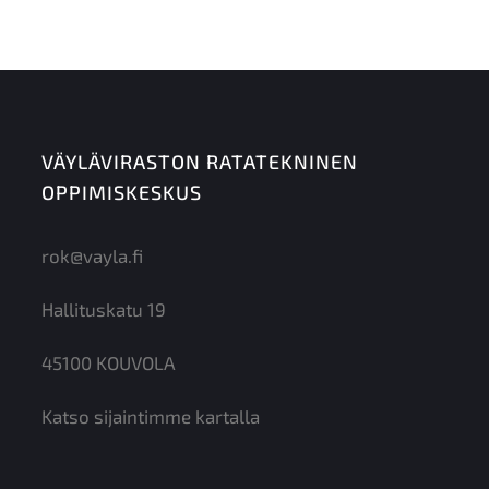
VÄYLÄVIRASTON RATATEKNINEN
OPPIMISKESKUS
rok@vayla.fi
Hallituskatu 19
45100 KOUVOLA
Katso sijaintimme kartalla