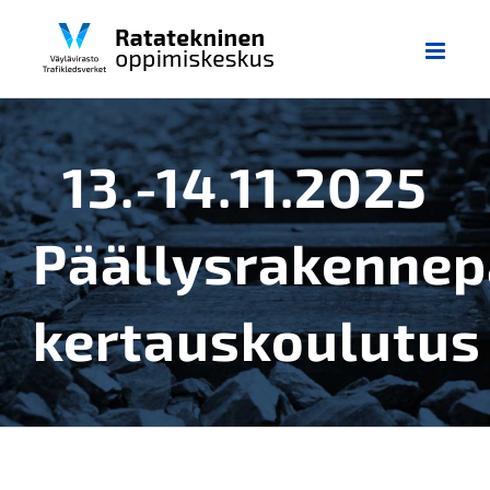
Skip
to
content
13.-14.11.2025
Päällysrakennep
kertauskoulutus