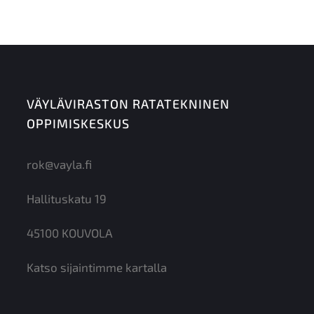
VÄYLÄVIRASTON RATATEKNINEN
OPPIMISKESKUS
rok@vayla.fi
Hallituskatu 19
45100 KOUVOLA
Katso sijaintimme kartalla