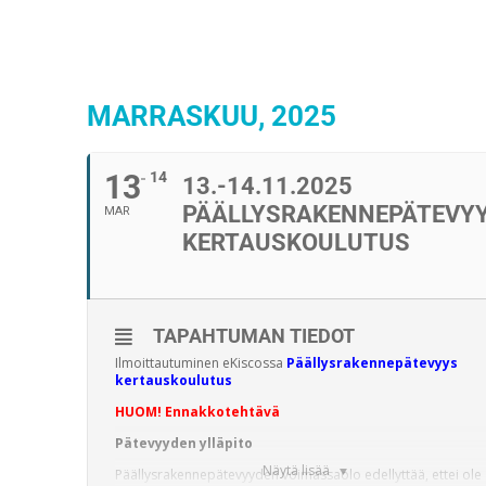
MARRASKUU, 2025
13
14
13.-14.11.2025
PÄÄLLYSRAKENNEPÄTEVY
MAR
KERTAUSKOULUTUS
TAPAHTUMAN TIEDOT
Ilmoittautuminen eKiscossa
Päällysrakennepätevyys
kertauskoulutus
HUOM! Ennakkotehtävä
Pätevyyden ylläpito
Näytä lisää
Päällysrakennepätevyyden voimassaolo edellyttää, ettei ole