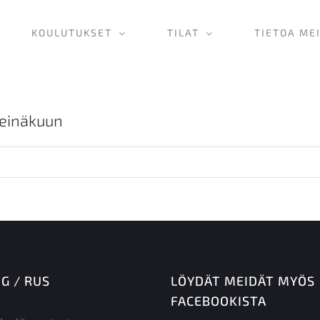
KOULUTUKSET
TILAT
TIETOA ME
heinäkuun
NG / RUS
LÖYDÄT MEIDÄT MYÖS
FACEBOOKISTA