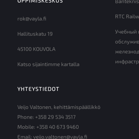
OPPIMISKESKUS
Banteknis
RTC Railw
rok@vayla.fi
Учебный 
Hallituskatu 19
обслужи
45100 KOUVOLA
железно
инфрастр
Katso sijaintimme kartalla
YHTEYSTIEDOT
Veijo Valtonen, kehittämispäällikkö
Phone:
+358 29 534 3517
Mobile:
+358 40 673 9460
Email:
veijo.valtonen@vayla.fi