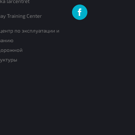
ka lärcentret
ay Training Center
центр по эксплуатации и
ванию
дорожной
уктуры