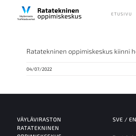
Skip
to
ETUSIVU
content
Ratatekninen oppimiskeskus kiinni 
04/07/2022
VÄYLÄVIRASTON
SVE / E
RATATEKNINEN