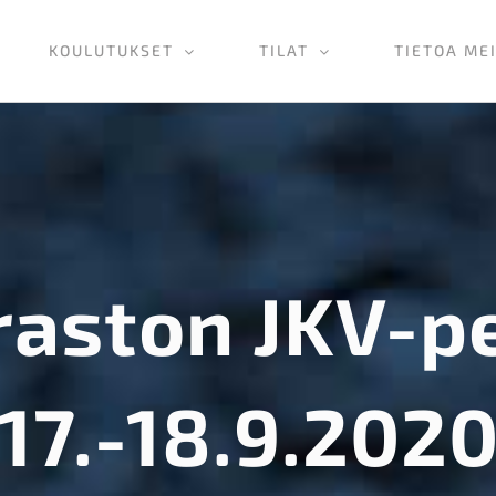
KOULUTUKSET
TILAT
TIETOA ME
raston JKV-p
17.-18.9.202