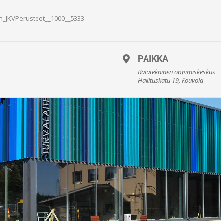
ton_JKVPerusteet__1000__5333
PAIKKA
Ratatekninen oppimiskeskus
Hallituskatu 19, Kouvola