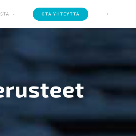
ISTÄ
OTA YHTEYTTÄ
erusteet
0