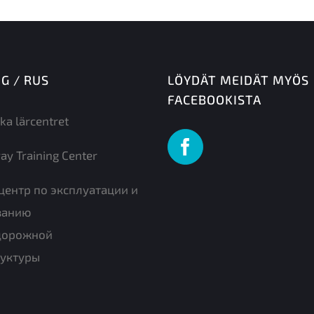
NG / RUS
LÖYDÄT MEIDÄT MYÖS
FACEBOOKISTA
ka lärcentret
ay Training Center
центр по эксплуатации и
ванию
дорожной
уктуры