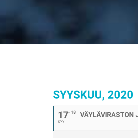
SYYSKUU, 2020
17
18
VÄYLÄVIRASTON J
SYY