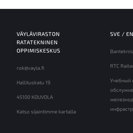
VÄYLÄVIRASTON
SVE / E
RATATEKNINEN
OPPIMISKESKUS
Banteknis
RTC Railw
rok@vayla.fi
Учебный 
Hallituskatu 19
обслужи
45100 KOUVOLA
железно
инфрастр
Katso sijaintimme kartalla