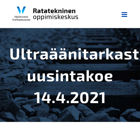
Skip
to
content
Ultraäänitarkas
uusintakoe
14.4.2021