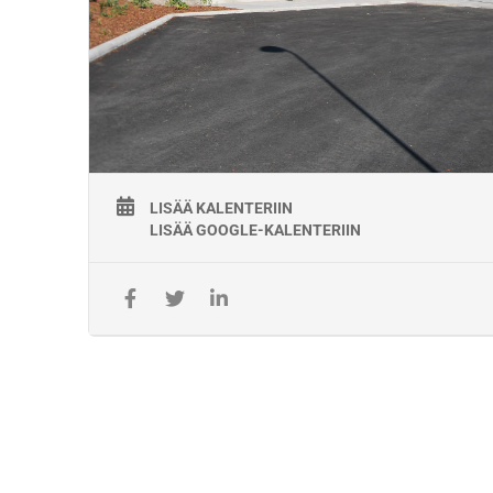
hitsauksissa. Standardin
EN ISO 9712 vaatimusten mukaisesti todennettu lähinäkökyky
Koulutusten toimitus- ja maksuehdot
Maksuehto on 14 päivää netto. Viivästyskorko on 8 %.
Koulutushintojen lisäksi jyvitämme kouluttajan
matkakustannukset koulutukseen osallistuvien kesken.
LISÄÄ KALENTERIIN
Kurssi-ilmoittautuminen on aina sitova.
LISÄÄ GOOGLE-KALENTERIIN
Ilmoittautumisen voi perua maksutta 3 arkivuorokautta enn
kurssin alkamista. Myöhemmin suoritetuista peruutuksista ta
peruuttamatta jättämisestä perimme täyden hinnan.
Lisätiedot:
Kisco Oy
Merja Parkkila
040 253 7702
merja.parkkila@kisco.fi