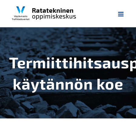
Skip
to
content
Termiittihitsaus
käytännön koe