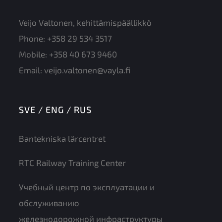
Veijo Valtonen, kehittämispäällikkö
Phone:
+358 29 534 3517
Mobile:
+358 40 673 9460
Email:
veijo.valtonen@vayla.fi
SVE / ENG / RUS
Bantekniska lärcentret
RTC Railway Training Center
Учебный центр по эксплуатации и
обслуживанию
железнодорожной инфраструктуры