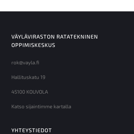
VÄYLÄVIRASTON RATATEKNINEN
OPPIMISKESKUS
rok@vayla.fi
Hallituskatu 19
45100 KOUVOLA
Katso sijaintimme kartalla
YHTEYSTIEDOT