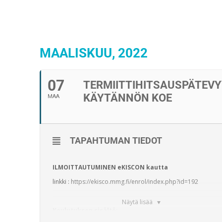
MAALISKUU, 2022
07
TERMIITTIHITSAUSPÄTEV
KÄYTÄNNÖN KOE
MAA
TAPAHTUMAN TIEDOT
ILMOITTAUTUMINEN
eKISCON kautta
linkki :
https://ekisco.mmg.fi/enrol/index.php?id=192
Näytä lisää
Koulutuksen sisältö: