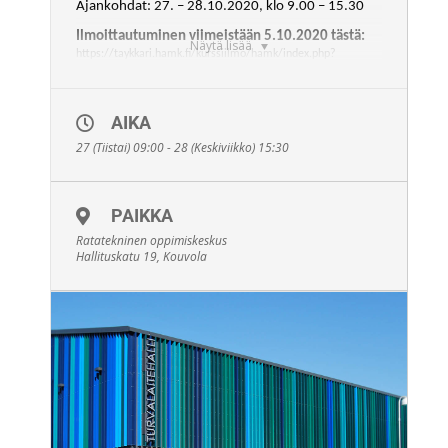
Ajankohdat: 27. – 28.10.2020, klo 9.00 – 15.30
Ilmoittautuminen viimeistään 5.10.2020 tästä:
Näytä lisää
https://taykkari.hamk.fi/kurssiilmo/hamk/index.php?
asio=YzE3Mzg7cztmbG9tYWtl
Ohjeita ilmoittautumiseen:
AIKA
27 (Tiistai) 09:00 - 28 (Keskiviikko) 15:30
• Käytä ilmoittautumislinkkiä. Molemmille
toteutuksille on oma linkki.
• Täytä laskutustiedot huolellisesti.
PAIKKA
• Mainitse mahdollisesta erityisruokavaliosta ao.
Ratatekninen oppimiskeskus
kohdassa ilmoittautumislomakkeessa.
Hallituskatu 19, Kouvola
– Pedapakki 1 suoritetaan ensin, jonka jälkeen voi osallistua
Pedapakki 2:een.
Kaikkiin ilmoittautuneisiin otetaan yhteyttä lähempänä
koulutuksen aloituspäivää.
Väylän yhteyshenkilö: Miia Asikainen,
miia.asikainen@vayla.fi
, puh. 029 534 3815.