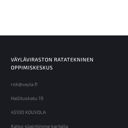
VÄYLÄVIRASTON RATATEKNINEN
OPPIMISKESKUS
rok@vayla.fi
Hallituskatu 19
45100 KOUVOLA
Katso sijaintimme kartalla