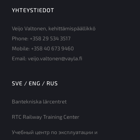
YHTEYSTIEDOT
Veijo Valtonen, kehittämispäällikkö
Phone:
+358 29 534 3517
Mobile:
+358 40 673 9460
Email:
veijo.valtonen@vayla.fi
SVE / ENG / RUS
Bantekniska lärcentret
RTC Railway Training Center
Учебный центр по эксплуатации и