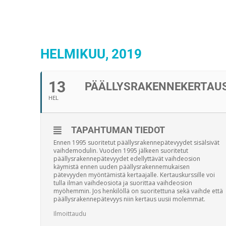
HELMIKUU, 2019
13
PÄÄLLYSRAKENNEKERTAU
HEL
TAPAHTUMAN TIEDOT
Ennen 1995 suoritetut päällysrakennepätevyydet sisälsivät
vaihdemodulin. Vuoden 1995 jälkeen suoritetut
päällysrakennepätevyydet edellyttävät vaihdeosion
käymistä ennen uuden päällysrakennemukaisen
pätevyyden myöntämistä kertaajalle. Kertauskurssille voi
tulla ilman vaihdeosiota ja suorittaa vaihdeosion
myöhemmin. Jos henkilöllä on suoritettuna sekä vaihde että
päällysrakennepätevyys niin kertaus uusii molemmat.
Ilmoittaudu