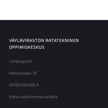
VÄYLÄVIRASTON RATATEKNINEN
OPPIMISKESKUS
rok@vayla.fi
Hallituskatu 19
45100 KOUVOLA
Katso sijaintimme kartalla