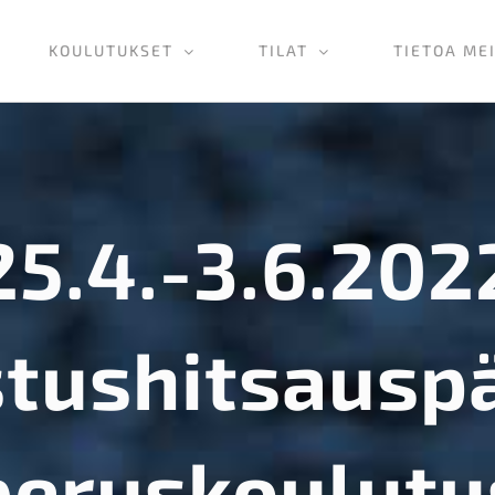
KOULUTUKSET
TILAT
TIETOA ME
25.4.-3.6.202
tushitsausp
peruskoulutu