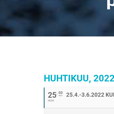
HUHTIKUU, 202
25
03
25.4.-3.6.2022
KES
HUH