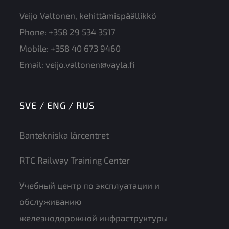
Veijo Valtonen, kehittämispäällikkö
Phone:
+358 29 534 3517
Mobile:
+358 40 673 9460
Email:
veijo.valtonen@vayla.fi
SVE / ENG / RUS
Bantekniska lärcentret
RTC Railway Training Center
Учебный центр по эксплуатации и
обслуживанию
железнодорожной инфраструктуры