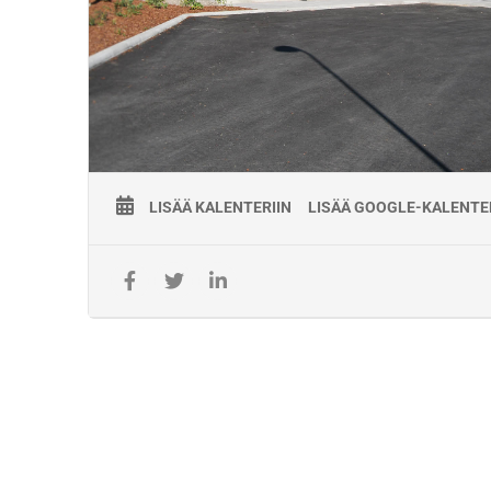
– Tuntee noudatettavat standardit ja niiden vaatimukset, m
15594, SFS
EN 16725, ja SFS-EN ISO 5817.
– Osaa toimia kiskohitsien, kiskojen ja vaihteiden hiontatöiss
– Hallitsee käytettävät hitsausmenetelmät ja hitsauksiin liittyv
ohjeet.
LISÄÄ KALENTERIIN
LISÄÄ GOOGLE-KALENTE
Pätevyyden myöntämisen edellytykset:
Hyväksytysti suoritetut
– Kirjalliset kokeet
– Hitsauskoe
Voimassaolo:
Pätevyys on voimassa kaksi (2) vuotta myöntämispäivästä.
Pätevyyden ylläpito: