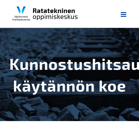
Skip
to
content
Kunnostushitsa
käytännön koe