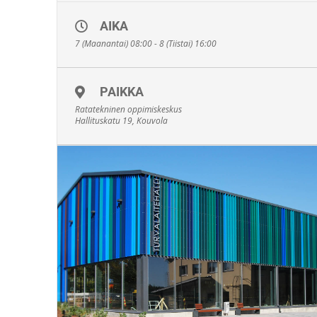
Koulutus antaa valmiuden kiskon ja vaihteen osien kunnostu
ja hionta tehtäviin. Kunnostushitsauspätevyys voi toimia my
AIKA
pohjakoulutuksena kaarijatkos- ja termiittihitsauspätevyyksii
7 (Maanantai) 08:00 - 8 (Tiistai) 16:00
Koulutuksen kesto:
2 päivää.
PAIKKA
Ratatekninen oppimiskeskus
Hallituskatu 19, Kouvola
Hinta:
300e / alv. 0%
Varusteet
:
Henkilökohtainen hitsausvarustus.
Osaamisvaatimus:
– Ymmärtää hitsaustoiminnassa vaikuttavia tekijöitä, jotka vo
joko tukea tai heikentää toiminnan onnistumista ja siten vaik
esim. turvallisuuteen.
– Ymmärtää jatkuvakiskoraiteen vaatimukset.