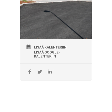
Koulutuksen hinta 1000 euroa (alv 0%).
Koulutuspaikkoja on rajoitettu määrä.
Koulutus toteutetaan, mikäli osallistujia
on riittävästi.
Ilmoittautuminen tästä linkistä:
https://www.lyyti.in/JKV_perusteet_3708
Lisätietoja:
Miia Asikainen miia.asikainen@vayla.fi
Janne Tuovinen janne.tuovinen@vayla.fi
LISÄÄ KALENTERIIN
LISÄÄ GOOGLE-
KALENTERIIN