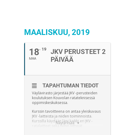
MAALISKUU, 2019
18
19
JKV PERUSTEET 2
PÄIVÄÄ
MAA
TAPAHTUMAN TIEDOT
Väylävirasto järjestää JKV -perusteiden
koulutuksen Kouvolan ratateknisessä
oppimiskeskuksessa.
Kurssin tavoitteena on antaa yleiskuvaus
JKV -laitteista ja niiden toiminnoista.
Kurssilla käydään läpi kaikki eri JKV -
Näytä lisää
ratalaitteet sekä niihin liittyvät
ohjelmointilaitteet. Kurssi on