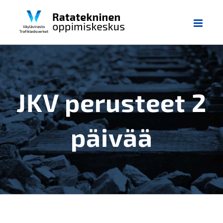
Skip
to
content
JKV perusteet 2
päivää