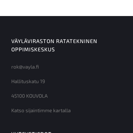
VÄYLÄVIRASTON RATATEKNINEN
OPPIMISKESKUS
rok@vayla.fi
Hallituskatu 19
45100 KOUVOLA
Katso sijaintimme kartalla