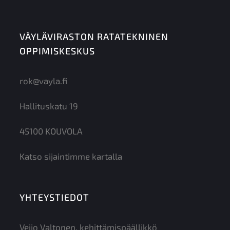
– Tulityökortti
Osaamisvaatimus:
VÄYLÄVIRASTON RATATEKNINEN
– Ymmärtää hitsaustoiminnassa vaikuttavia tekijöitä, jotka vo
joko tukea tai heikentää toiminnan onnistumista ja siten vaik
OPPIMISKESKUS
esim. turvallisuuteen.
– Ymmärtää jatkuvakiskoraiteen vaatimukset.
rok@vayla.fi
– Tuntee noudatettavat standardit ja niiden vaatimukset, m
15594, SFS
Hallituskatu 19
EN 16725, ja SFS-EN ISO 5817.
– Osaa toimia kiskohitsien, kiskojen ja vaihteiden hiontatöiss
45100 KOUVOLA
– Hallitsee käytettävät hitsausmenetelmät ja hitsauksiin liittyv
ohjeet.
Katso sijaintimme kartalla
Pätevyyden myöntämisen edellytykset:
Hyväksytysti suoritetut
– Kirjalliset kokeet
YHTEYSTIEDOT
– Käytännön harjoittelu
– Hitsauskoe
Veijo Valtonen, kehittämispäällikkö