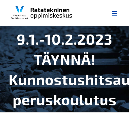
Skip
to
content
9.1.-10.2.2023
TÄYNNÄ!
Kunnostushitsa
peruskoulutus