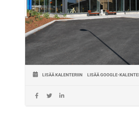
Ratatekninen Oppimiskeskus (ROK)
Hallituskatu 19, 45100 Kouvola
Varusteet:
Mukaan läppäri ja henkilökohtainen suojavarustus (kypärä, su
liivi/takki, jalkineet).
Ilmoittautuminen aulapalvelussa ja tarvittaessa pysäköintilu
Koulutuksen järjestäjä:
Koulutuksen käytännön järjestelyistä vastaa työyhteenliittym
KiscoTaitaja, jonka Väylävirasto on valinnut koulutuskumppa
toteuttamaan työpätevyyskoulutuksia 1.5.2021- 30.4.2026. K
järjestetään Väyläviraston Ratateknisessä oppimiskeskukses
Koulutusten toimitus- ja maksuehdot:
Laskuttaja Väylävirasto.
LISÄÄ KALENTERIIN
LISÄÄ GOOGLE-KALENTE
Koulutus ilmoittautuminen on aina sitova.
Ilmoittautumisen v
maksutta 7 arkivuorokautta ennen kurssin alkamista. Myöh
suoritetuista peruutuksista tai peruuttamatta jättämisestä p
täysi hinta.