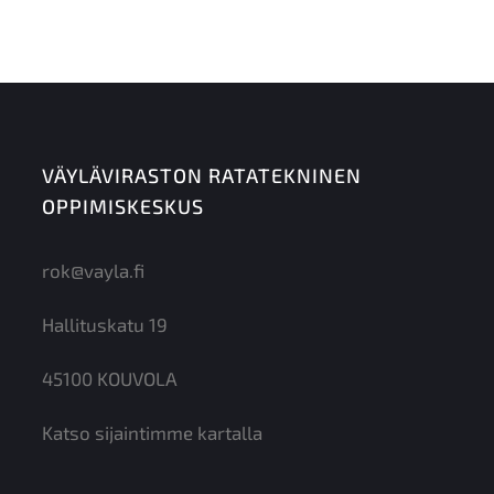
VÄYLÄVIRASTON RATATEKNINEN
OPPIMISKESKUS
rok@vayla.fi
Hallituskatu 19
45100 KOUVOLA
Katso sijaintimme kartalla