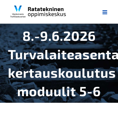
Skip
to
content
8.-9.6.2026
Turvalaiteasent
kertauskoulutus
moduulit 5-6