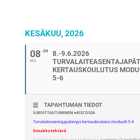
KESÄKUU, 2026
08
09
8.-9.6.2026
TURVALAITEASENTAJAPÄ
KES
KERTAUSKOULUTUS MODU
5-6
TAPAHTUMAN TIEDOT
ILMOITTAUTUMINEN eKISCOSSA
Turvalaiteasentajapätevyys kertauskoulutus moduulit 5-6
Ennakkotehtävä
Työkokemusvaatimusten täyttyminen
osoitetaan CV-tiedoilla (s