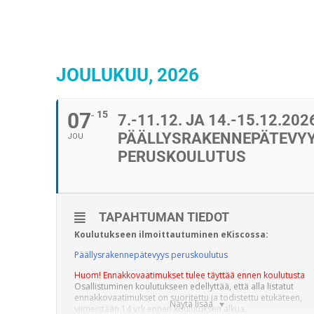
JOULUKUU, 2026
07
15
7.-11.12. JA 14.-15.12.202
PÄÄLLYSRAKENNEPÄTEVY
JOU
PERUSKOULUTUS
TAPAHTUMAN TIEDOT
Koulutukseen ilmoittautuminen eKiscossa:
Päällysrakennepätevyys peruskoulutus
Huom! Ennakkovaatimukset tulee täyttää ennen koulutusta
Osallistuminen koulutukseen edellyttää, että alla listatut
ennakkovaatimukset on suoritettu ja todistettu etukäteen,
Näytä lisää
viimeistään 14 vrk ennen koulutuksen alkua.