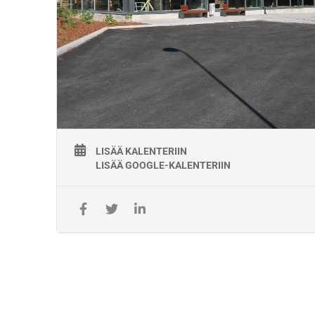
korjaamiseen ja rakentamiseen, kunnossapitotason
arviointiin, radan liikennöitävyyden arviointiin ja vaihteiden
asentamiseen. Päällysrakennepätevyys vaaditaan henkilöiltä
jotka johtavat työmaalla päällysrakennetöitä.
Päällysrakennetöitä ovat mm. päällysrakenteen rakentamine
ja kunnossapito, vaihteen säätö, vaihteen kunnossapito.
Koulutukset pidetään Ratateknisessä Oppimiskeskuksessa,
Kouvolassa. Koulutus kestää 7 arkipäivää.
Hinta:
2900€/hlö (alv 0 %)
Kesto:
7 arkipäivää
LISÄÄ KALENTERIIN
LISÄÄ GOOGLE-KALENTERIIN
Varusteet:
Läppäri ja turvavaatetuksen tarvitset viimeiselle päivälle.
Koulutuksen järjestäjä:
Koulutuksen käytännön järjestelyistä vastaa työyhteenliittym
KiscoTaitaja, jonka Väylävirasto on valinnut
koulutuskumppaniksi toteuttamaan työpätevyyskoulutuksia
1.5.2021- 30.4.2026. Koulutus järjestetään Väyläviraston
Ratateknisessä oppimiskeskuksessa (ROK).
Koulutusten toimitus- ja maksuehdot:
Laskuttaja Väylävirasto.
Kurssi-ilmoittautuminen on aina sitova.