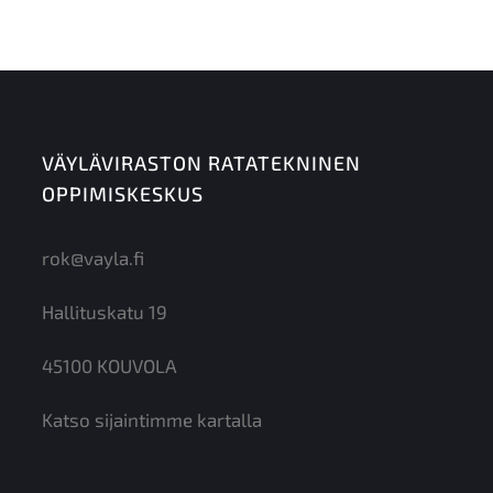
Ilmoittautumisen voi perua maksutta 7 arkivuorokautta enn
kurssin alkamista. Myöhemmin suoritetuista peruutuksista ta
peruuttamatta jättämisestä peritään täysi hinta.
Lisätiedot:
Kisco Oy
Jarkko Kumpulainen
VÄYLÄVIRASTON RATATEKNINEN
050 382 9892
jarkko.kumpulainen@kisco.fi
OPPIMISKESKUS
rok@vayla.fi
Hallituskatu 19
45100 KOUVOLA
Katso sijaintimme kartalla