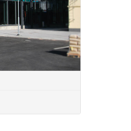
koulutuskumppaniksi toteuttamaan
uksessa (ROK).
uutuksista tai peruuttamatta