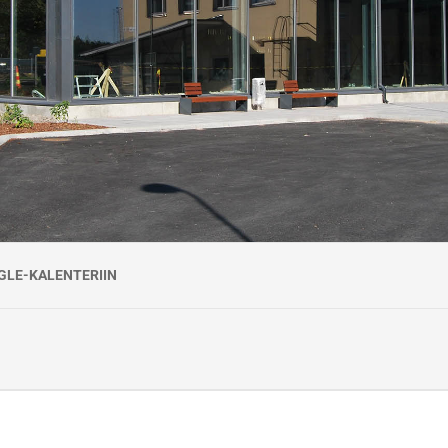
00!
ta myöntämispäivästä.
ä vastaa työyhteenliittymä KiscoTaitaja, jonka Väylävirasto on valinnut 
GLE-KALENTERIIN
.4.2026. Koulutus järjestetään Väyläviraston Ratateknisessä oppimiskesk
uehdot
na sitova.
a 7 arkivuorokautta ennen kurssin alkamista. Myöhemmin suoritetuista per