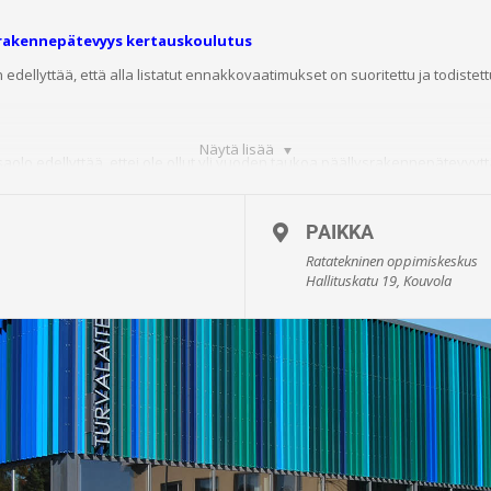
srakennepätevyys kertauskoulutus
dellyttää, että alla listatut ennakkovaatimukset o
n suoritettu ja todiste
Näytä lisää
o edellyttää, ettei ole ollut yli vuoden taukoa päällysrakennepätevyyttä
tava Päällysrakennepätevyyden 12 oppitunnin kestoiseen kertauskoulutu
lutukseen osallistumisen edellytyksenä on hyväksytysti suoritettu enn
 koe tai osaamisen varmentaminen sähköisessä oppimisympäristössä sekä h
PAIKKA
Ratatekninen oppimiskeskus
Hallituskatu 19, Kouvola
n osoitetaan CV-tiedoilla sis. työnantajan allekirjoitus, joissa kuvataa
tö, ajallinen kesto ja tehdyt työtunnit.
iitetään ilmoittautumisen jälkeen eKiscon koulutusalustalle viimeistään
 tai dokumentoitu ajoissa, osallistumisoikeus evätään.