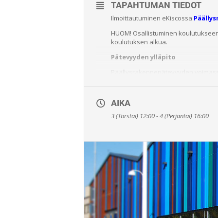
TAPAHTUMAN TIEDOT
Ilmoittautuminen eKiscossa
Päälly
HUOM! Osallistuminen koulutukseen e
koulutuksen alkua.
Pätevyyden ylläpito
Päällysrakennepätevyyden voimassaol
ylläpitämiseksi on myös osallistut
päättymiseen mennessä. Kertauskou
hyväksytysti suoritettu kirjallinen
AIKA
Ennakkotehtävä
3 (Torstai) 12:00 - 4 (Perjantai) 16:00
Työkokemustenvaatimusten täyttymine
toimeksiannoittain mm. tehtävän sisäl
Työkokemusvaatimuksen dokumentti l
Mikäli vaatimuksia ei ole täytetty
Hinta
950€/hlö (alv 0%)
Kesto
12 oppituntia