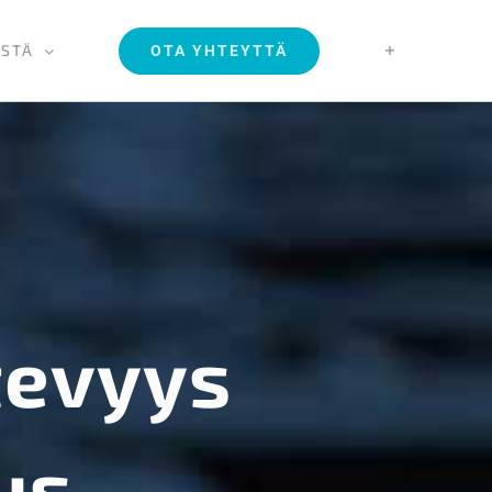
ISTÄ
OTA YHTEYTTÄ
tevyys
us