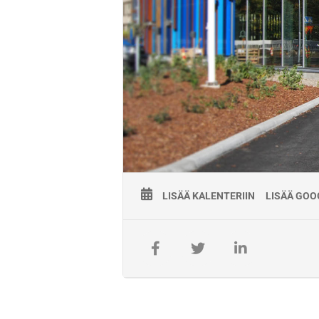
ensimmäinen päivä alkaa klo. 12:
Voimassaolo
Pätevyys on voimassa viisi (5) vuot
Lisätiedot
Jarkko Kumpulainen
jarkko.kumpulainen@kisco.fi
0503829892
Koulutuksen järjestäjä
Koulutuksen käytännön järjestelyist
LISÄÄ KALENTERIIN
LISÄÄ GOO
työpätevyyskoulutuksia 1.5.2021- 30
Koulutusten toimitus- ja maks
Laskuttaja Väylävirasto.
Koulutukseen ilmoittautuminen on ai
Ilmoittautumisen voi perua maksutt
jättämisestä peritään täysi hinta.