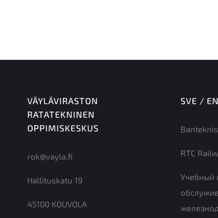
VÄYLÄVIRASTON
SVE / E
RATATEKNINEN
OPPIMISKESKUS
Banteknis
RTC Railw
rok@vayla.fi
Учебный 
Hallituskatu 19
обслужи
45100 KOUVOLA
железно