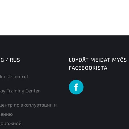
NG / RUS
LÖYDÄT MEIDÄT MYÖS
FACEBOOKISTA
ka lärcentret
ay Training Center
центр по эксплуатации и
ванию
дорожной