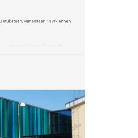
ttu etukäteen, viimeistään 14 vrk ennen
 vaativista tehtävistä. Pätevyyden
kseen viimeistään pätevyyden
akkotehtävä, kertauskoulutuksessa
yväksytysti suoritettu näyttökoe.
n sisältövaatimusten mukaiset tehtävät
 7 vuorokautta ennen koulutusta.