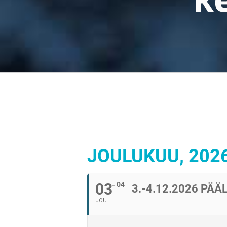
JOULUKUU, 202
03
04
3.-4.12.2026 P
JOU