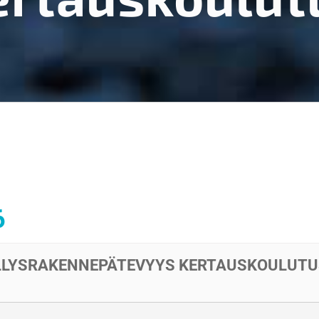
6
ÄÄLLYSRAKENNEPÄTEVYYS KERTAUSKOULUT