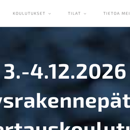
KOULUTUKSET
TILAT
TIETOA ME
3.-4.12.2026
ysrakennepä
ertauskoulut