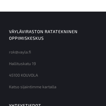
VÄYLÄVIRASTON RATATEKNINEN
OPPIMISKESKUS
rok@vayla.fi
Hallituskatu 19
45100 KOUVOLA
Katso sijaintimme kartalla
YHTEYSTIEDOT