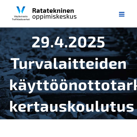
Skip
to
content
29.4.2025
Turvalaitteiden
käyttöönottotar
kertauskoulutus