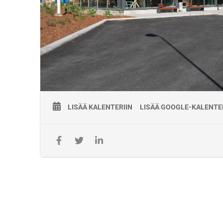
Koulutusten toimitus- ja maksuehdot:
Laskuttaja Väylävirasto.
Kurssi-ilmoittautuminen on aina sitova.
Ilmoittautumisen voi perua maksutta 7 arkivuorokautta ennen
Myöhemmin suoritetuista peruutuksista tai peruuttamatta jä
täysi hinta.
Lisätiedot:
040 862 5205
olli.virtanen@kisco.fi
LISÄÄ KALENTERIIN
LISÄÄ GOOGLE-KALENTE