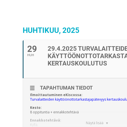
HUHTIKUU, 2025
29
29.4.2025 TURVALAITTEID
KÄYTTÖÖNOTTOTARKASTA
HUH
KERTAUSKOULUTUS
TAPAHTUMAN TIEDOT
Ilmoittautuminen eKiscossa:
Turvalaitteiden käyttöönottotarkastajapätevyys kertauskoul
Kesto:
8 oppituntia + ennakkotehtävä
Ennakkotehtävä:
Näytä lisää
Kyllä.