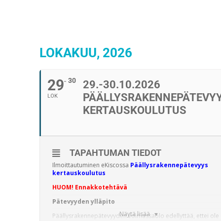
LOKAKUU, 2026
29
30
29.-30.10.2026
PÄÄLLYSRAKENNEPÄTEVY
LOK
KERTAUSKOULUTUS
TAPAHTUMAN TIEDOT
Ilmoittautuminen eKiscossa
Päällysrakennepätevyys
kertauskoulutus
HUOM! Ennakkotehtävä
Pätevyyden ylläpito
Näytä lisää
Päällysrakennepätevyyden voimassaolo edellyttää, ettei ole