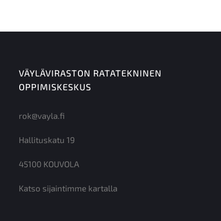
VÄYLÄVIRASTON RATATEKNINEN
OPPIMISKESKUS
rok@vayla.fi
Hallituskatu 19
45100 KOUVOLA
Katso sijaintimme kartalla