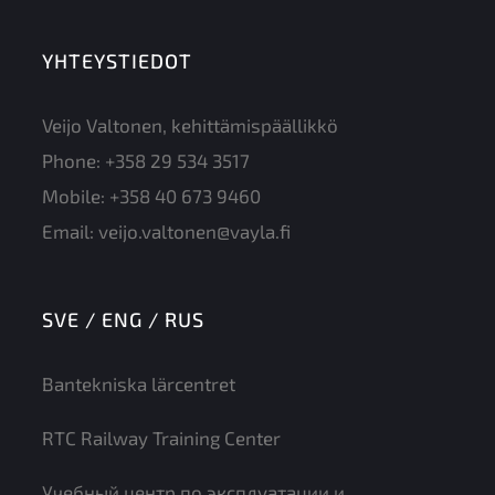
YHTEYSTIEDOT
Veijo Valtonen, kehittämispäällikkö
Phone:
+358 29 534 3517
Mobile:
+358 40 673 9460
Email:
veijo.valtonen@vayla.fi
SVE / ENG / RUS
Bantekniska lärcentret
RTC Railway Training Center
Учебный центр по эксплуатации и