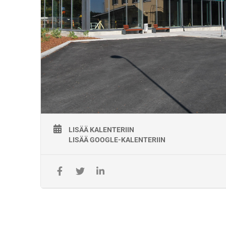
rakennustöiden työnjohtajana, sillanrakennustöiden
valvojana tai siltasuunnittelijana
Koulutuksen hinta:
1100€ / hlö (alv 0%)
Koulutuksen järjestäjä:
Koulutuksen käytännön järjestelyistä vastaa
työyhteenliittymä KiscoTaitaja, jonka Väylävirasto on
valinnut koulutuskumppaniksi toteuttamaan
työpätevyyskoulutuksia 1.5.2021- 30.4.2026. Koulutus
järjestetään Väyläviraston Ratateknisessä
oppimiskeskuksessa (ROK).
Koulutusten toimitus- ja maksuehdot:
LISÄÄ KALENTERIIN
LISÄÄ GOOGLE-KALENTERIIN
Laskuttaja Väylävirasto.
Kurssi-ilmoittautuminen on aina sitova.
Ilmoittautumisen voi perua maksutta 7 arkivuorokautta
ennen kurssin alkamista. Myöhemmin suoritetuista
peruutuksista tai peruuttamatta jättämisestä peritään
täysi hinta.
Lisätiedot: