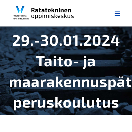
Skip
to
content
29.-30.01.2024
Taito- ja
maarakennuspät
peruskoulutus