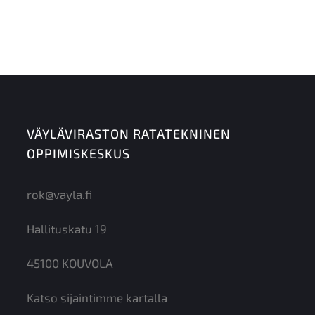
Kisco Oy
Jarkko Kumpulainen, 050 382 9892
jarkko.kumpulainen@kisco.fi
VÄYLÄVIRASTON RATATEKNINEN
OPPIMISKESKUS
rok@vayla.fi
Hallituskatu 19
45100 KOUVOLA
Katso sijaintimme kartalla