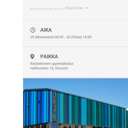
Näytä lisää
Koulutuksen kesto
:
16 oppituntia
Aiemmat Sillanrakennus- ja Maarakennuspätevyyden
AIKA
koulutusohjelmat yhdistyvät Taito- ja
maarakennuspätevyydeksi.
29 (Maanantai) 08:30 - 30 (Tiistai) 16:00
Koulutus on tarkoitettu liikennöityyn rautatieympäristöön
sijoittuvien siltojen ja muiden taitorakenteiden
rakentamisesta ja korjaamisesta sekä niihin liittyvistä
PAIKKA
maanrakennustöistä (sisältäen mm. rautatiesillat,
ylikulkusillat, pengerlaatat, tunnelit) vastaavalle
Ratatekninen oppimiskeskus
työnjohdolle, töiden valvojille sekä pääsuunnittelijoille.
Hallituskatu 19, Kouvola
Koulutuksessa vahvistetaan peruskoulutuksessa ja
työkokemuksen perusteella saatuja valmiuksia vastata
liikennöidyssä rautatieympäristössä silta- ja muiden
taitorakenteiden toteutuksen työnjohtajana, valvojana tai
suunnittelijana.
Koulutuksen peruskoulutusvaatimuksena ovat
Väyläviraston Turva- ja PERA-pätevyydet
Muut ennakkovaatimukset:
Tehtävään soveltuva teknisen alan tutkinto
(ammattitutkintoa ylempi tutkinto)
Vähintään 2 vuoden työkokemus taitorakenteiden