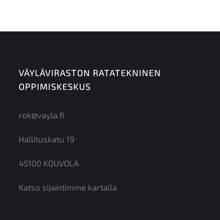
VÄYLÄVIRASTON RATATEKNINEN
OPPIMISKESKUS
rok@vayla.fi
Hallituskatu 19
45100 KOUVOLA
Katso sijaintimme kartalla