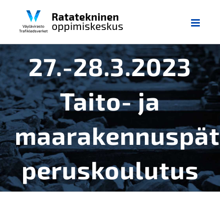
Skip
to
content
27.-28.3.2023
Taito- ja
maarakennuspät
peruskoulutus