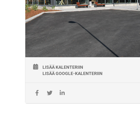
– Vähintään 2 vuoden työkokemus taitorakenteiden
rakennustöiden työnjohtajana, sillanrakennustöiden
valvojana tai siltasuunnittelijana
Lisätiedot :
Kisco Oy
Jarkko Kumpulainen, 050 382 9892
jarkko.kumpulainen@kisco.fi
LISÄÄ KALENTERIIN
LISÄÄ GOOGLE-KALENTERIIN