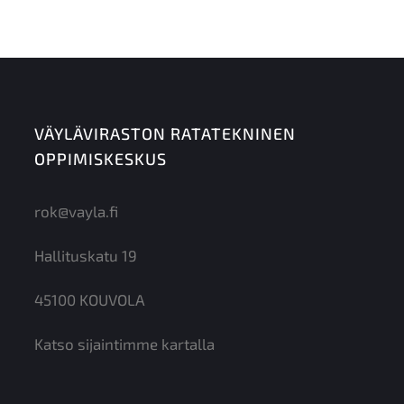
VÄYLÄVIRASTON RATATEKNINEN
OPPIMISKESKUS
rok@vayla.fi
Hallituskatu 19
45100 KOUVOLA
Katso sijaintimme kartalla