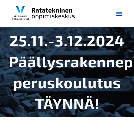
Skip
to
content
25.11.-3.12.2024
Päällysrakennep
peruskoulutus
TÄYNNÄ!