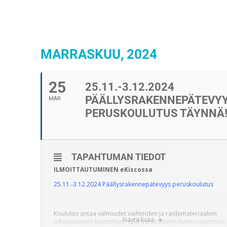
MARRASKUU, 2024
25
25.11.-3.12.2024
PÄÄLLYSRAKENNEPÄTEVY
MAR
PERUSKOULUTUS TÄYNNÄ
TAPAHTUMAN TIEDOT
ILMOITTAUTUMINEN eKiscossa
25.11.-3.12.2024 Päällysrakennepätevyys peruskoulutus
Koulutus antaa valmiudet vaihteiden ja raidemateriaalien
Näytä lisää
oikeanlaiseen käsittelyyn, päällysrakenteen kunnossapitoon,