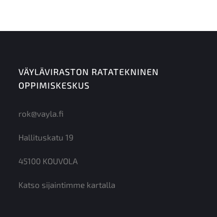
VÄYLÄVIRASTON RATATEKNINEN
OPPIMISKESKUS
rok@vayla.fi
Hallituskatu 19
45100 KOUVOLA
Katso sijaintimme kartalla