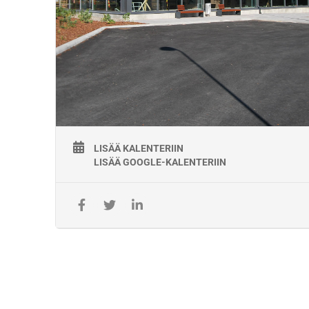
Lisätiedot:
Kisco Oy
Jarkko Kumpulainen, 050 382 9892
jarkko.kumpulainen@kisco.fi
LISÄÄ KALENTERIIN
LISÄÄ GOOGLE-KALENTERIIN