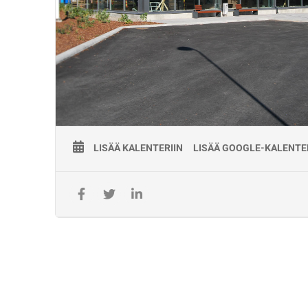
Pätevyyden ylläpito:
Turvalaiteasentajapätevyyden ylläpitämiseksi on osallistutta
Turvalaiteasentajapätevyyden 12 oppitunnin kestoiseen
kertauskoulutukseen viimeistään pätevyyden päättymiseen
Jos kertauskoulutusta ei käydä määräajassa, katsotaan päte
vanhentuneeksi.
Paikka:
Ratatekninen Oppimiskeskus (ROK)
Hallituskatu 19, 45100 Kouvola
Varusteet:
LISÄÄ KALENTERIIN
LISÄÄ GOOGLE-KALENTE
-Mukaan läppäri ja henkilökohtainen suojavarustus (kypärä, s
liivi/takki, jalkineet).
-Ilmoittautuminen aulapalvelussa ja tarvittaessa pysäköintilu
Koulutuksen järjestäjä:
Koulutuksen käytännön järjestelyistä vastaa työyhteenliittym
KiscoTaitaja, jonka Väylävirasto on valinnut koulutuskumppa
toteuttamaan työpätevyyskoulutuksia 1.5.2021- 30.4.2026. K
järjestetään Väyläviraston Ratateknisessä oppimiskeskukses
Koulutusten toimitus- ja maksuehdot: