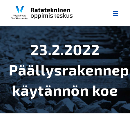
Skip
to
content
23.2.2022
Päällysrakennep
käytännön koe