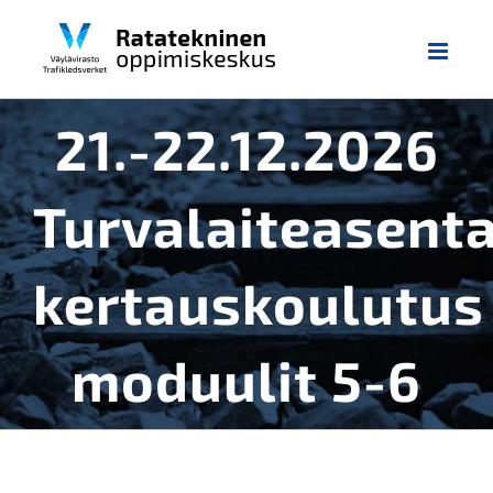
Skip
to
content
21.-22.12.2026
Turvalaiteasent
kertauskoulutus
moduulit 5-6