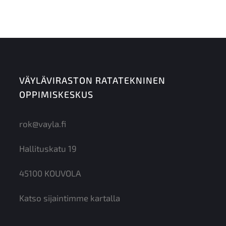
VÄYLÄVIRASTON RATATEKNINEN
OPPIMISKESKUS
rok@vayla.fi
Hallituskatu 19
45100 KOUVOLA
Katso sijaintimme kartalla