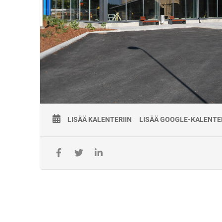
Paikka:
Ratatekninen Oppimiskeskus (ROK)
Hallituskatu 19, 45100 Kouvola
Varusteet:
Mukaan läppäri ja henkilökohtainen suojavarustus (kypärä, su
liivi/takki, jalkineet).
Ilmoittautuminen aulapalvelussa ja tarvittaessa pysäköintilu
Koulutuksen järjestäjä:
Koulutuksen käytännön järjestelyistä vastaa työyhteenliittym
KiscoTaitaja, jonka Väylävirasto on valinnut koulutuskumppa
toteuttamaan työpätevyyskoulutuksia 1.5.2021- 30.4.2026. K
järjestetään Väyläviraston Ratateknisessä oppimiskeskukses
LISÄÄ KALENTERIIN
LISÄÄ GOOGLE-KALENTE
Koulutusten toimitus- ja maksuehdot:
Laskuttaja Väylävirasto.
Koulutus ilmoittautuminen on aina sitova.
Ilmoittautumisen v
maksutta 7 arkivuorokautta ennen kurssin alkamista. Myöh
suoritetuista peruutuksista tai peruuttamatta jättämisestä p
täysi hinta.