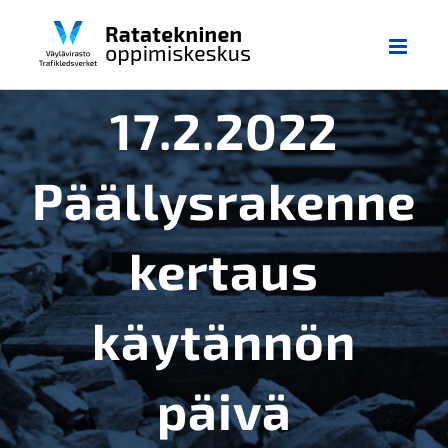
Skip
to
content
17.2.2022
Päällysrakenne
kertaus
käytännön
päivä