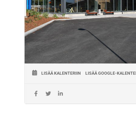
– Vähintään 3 kuukautta ohjattua harjoittelua turvalaiteasent
tehtävistä tai intensiivijakso ROKissa
– Ennakkotehtävät
– Kirjallinen koe (peruskoulutus tai intensiivi)
Lisätiedot:
Jarkko Kumpulainen
050 382 9892
jarkko.kumpulainen@kisco.fi
LISÄÄ KALENTERIIN
LISÄÄ GOOGLE-KALENTE