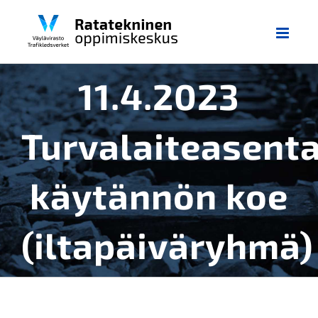
Skip
to
content
11.4.2023
Turvalaiteasent
käytännön koe
(iltapäiväryhmä)