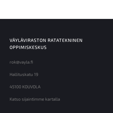
VÄYLÄVIRASTON RATATEKNINEN
OPPIMISKESKUS
rok@vayla.fi
Hallituskatu 19
45100 KOUVOLA
Katso sijaintimme kartalla