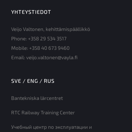
YHTEYSTIEDOT
Veijo Valtonen, kehittämispäällikkö
Phone:
+358 29 534 3517
Mobile:
+358 40 673 9460
Email:
veijo.valtonen@vayla.fi
SVE / ENG / RUS
Bantekniska lärcentret
RTC Railway Training Center
Учебный центр по эксплуатации и