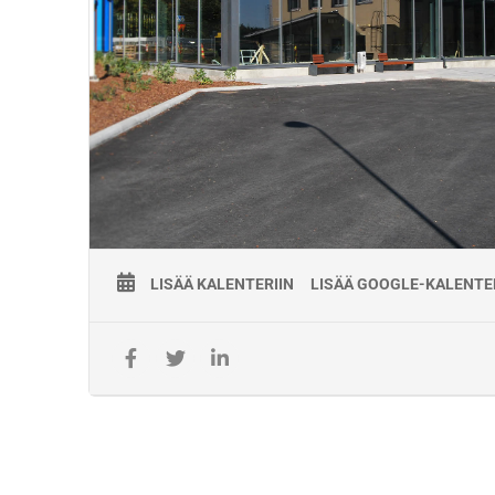
Osaamisvaatimukset:
– Ymmärtää hitsaustoiminnassa vaikuttavia tekijöitä, jotka vo
tukea tai heikentää toiminnan onnistumista ja siten vaikuttaa
turvallisuuteen.
– Ymmärtää jatkuvakiskoraiteen vaatimukset.
– Tuntee noudatettavat standardit ja niiden vaatimukset, m
ISO 5817.
– Osaa toimia kiskojen ja vaihteiden kiskoteräsosien sekä
kiskojatkosten hitsaustehtävissä.
– Osaa toimia kiskohitsien, kiskojen ja vaihteiden hiontatöiss
– Hallitsee käytettävät hitsausmenetelmät ja hitsauksiin liittyv
– Hallitsee eristysjatkostenliimauksen.
– Hallitsee jatkuvakiskoraiteen vaatimukset.
Pätevyyden myöntämisen edellytykset:
LISÄÄ KALENTERIIN
LISÄÄ GOOGLE-KALENTE
Hyväksytysti suoritetut
– Kirjalliset kokeet
– Käytännön harjoittelu
– Hitsauskoe
Voimassaolo:
-Pätevyys on voimassa kaksi (2) vuotta myöntämispäivästä.
Pätevyyden ylläpito:
-Osallistuttava hitsauskokeeseen kahden (2) vuoden välein, v