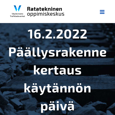
Skip
to
content
16.2.2022
Päällysrakenne
kertaus
käytännön
päivä