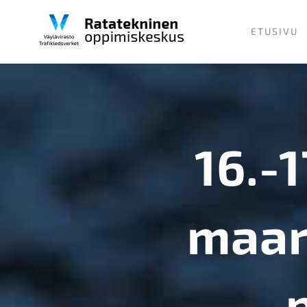
Skip
to
ETUSIVU
content
16.-1
maar