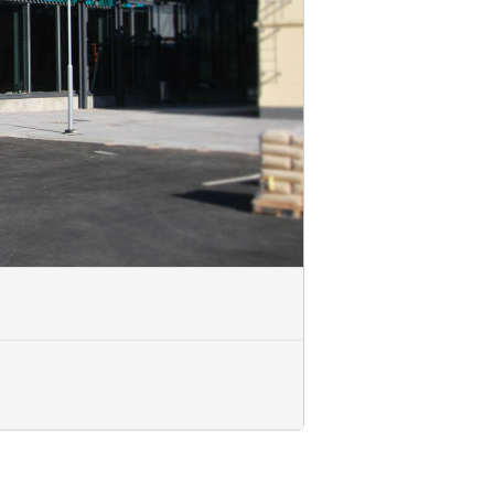
stön erityispiirteisiin.
koulutuskumppaniksi toteuttamaan
uksessa (ROK).
uutuksista tai peruuttamatta