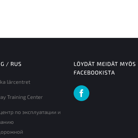
NG / RUS
LÖYDÄT MEIDÄT MYÖS
FACEBOOKISTA
ka lärcentret
ay Training Center
центр по эксплуатации и
ванию
дорожной