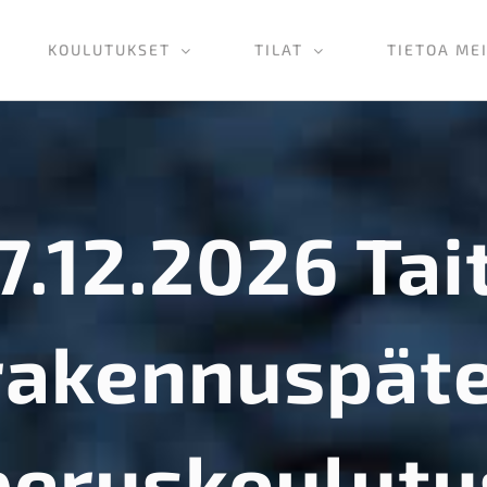
KOULUTUKSET
TILAT
TIETOA ME
7.12.2026 Tai
akennuspät
peruskoulutu