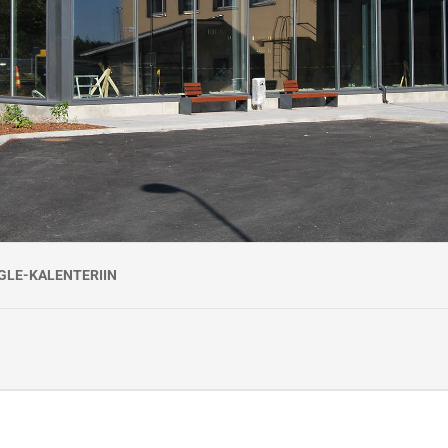
en sekä käytännön esimerkkien kautta tutustua liikennöidyn rautatieympäri
ä vastaa työyhteenliittymä KiscoTaitaja, jonka Väylävirasto on valinnut 
.4.2026. Koulutus järjestetään Väyläviraston Ratateknisessä oppimiskesk
ehdot:
na sitova.
a 7 arkivuorokautta ennen kurssin alkamista. Myöhemmin suoritetuista per
GLE-KALENTERIIN