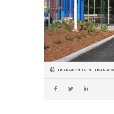
Koulutukseen kuuluu teoriakoulutuks
Koulutuksen hinta:
1100€ / hlö (alv 0%)
Koulutuksen kesto
:
16 oppituntia
Koulutuksen järjestäjä:
Koulutuksen käytännön järjestelyist
työpätevyyskoulutuksia 1.5.2021- 30
Koulutusten toimitus- ja maksu
Laskuttaja Väylävirasto.
Koulutukseen ilmoittautuminen on ai
Ilmoittautumisen voi perua maksutt
LISÄÄ KALENTERIIN
LISÄÄ GOO
jättämisestä peritään täysi hinta.
Lisätiedot:
Kisco Oy
Jarkko Kumpulainen
050 382 9892
jarkko.kumpulainen@kisco.fi