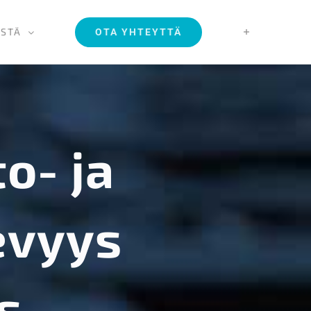
ISTÄ
OTA YHTEYTTÄ
to- ja
evyys
s