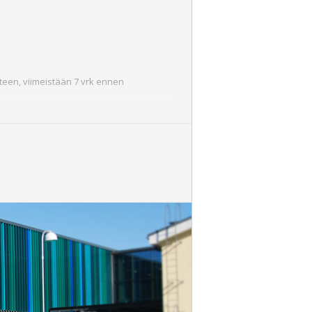
äteen, viimeistään 7 vrk ennen
alvojana tai siltasuunnittelijana
en alkua.
iikennöidyssä rautatieympäristössä
akennustöiden valvojana.