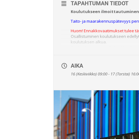
TAPAHTUMAN TIEDOT
Koulutukseen ilmoittautuminen 
Taito- ja maarakennuspätevyys per
Huom! Ennakkovaatimukset tulee tä
Osallistuminen koulutukseen edellytt
koulutuksen alkua.
Koulutukseen ei voida hyväksyä osall
Ennakkovaatimukset:
-Tehtävään soveltuva teknisen alan t
AIKA
-Vähintään kahden vuoden työkokemu
-Ratatyöturvallisuuspätevyys (Turva
16 (Keskiviikko) 09:00 - 17 (Torstai) 16:0
-Perusteet rautatiejärjestelmästä (P
Toimi näin:
Lisää tarvittavat todistukset ja lii
→ Liitteet tarkastetaan ja hyväksyt
Mikäli vaatimuksia ei ole täytetty
Koulutuksessa vahvistetaan perusko
siltojen ja muiden taitorakenteiden