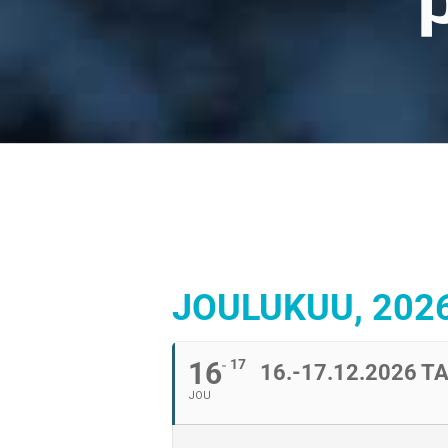
JOULUKUU, 202
16
17
16.-17.12.2026
JOU