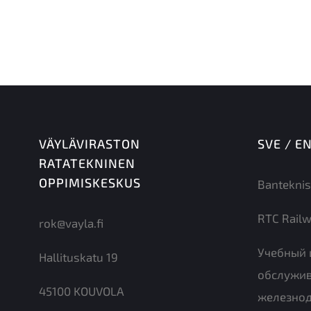
VÄYLÄVIRASTON
SVE / E
RATATEKNINEN
OPPIMISKESKUS
Banteknis
RTC Railw
rok@vayla.fi
Учебный 
Hallituskatu 19
обслужи
45100 KOUVOLA
железно