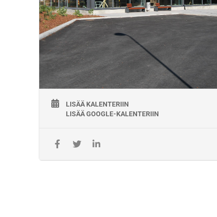
Pätevyyden ylläpito: Osallistuttava hitsauskokeeseen kahden 
vuoden välein, viimeistään
pätevyyden päättymiseen mennessä. Hitsauspätevyyden
voimassaolo edellyttää,
ettei ole yli puolen vuoden taukoa kyseisen menetelmän
hitsauksissa. Standardin
EN ISO 9712 vaatimusten mukaisesti todennettu lähinäkökyky
Koulutuksen järjestäjä
LISÄÄ KALENTERIIN
Koulutuksen käytännön järjestelyistä vastaa työyhteenliittym
LISÄÄ GOOGLE-KALENTERIIN
KiscoTaitaja, jonka Väylävirasto on valinnut
koulutuskumppaniksi toteuttamaan työpätevyyskoulutuksia
1.5.2021- 30.4.2026. Koulutus järjestetään Väyläviraston
Ratateknisessä oppimiskeskuksessa (ROK).
Koulutusten toimitus- ja maksuehdot
Laskuttaja Väylävirasto.
Kurssi-ilmoittautuminen on aina sitova.
Ilmoittautumisen voi perua maksutta 7 arkivuorokautta enn
kurssin alkamista. Myöhemmin suoritetuista peruutuksista ta
peruuttamatta jättämisestä peritään täysi hinta.