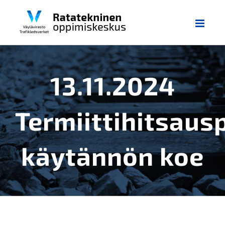
Skip
to
content
13.11.2024
Termiittihitsaus
käytännön koe