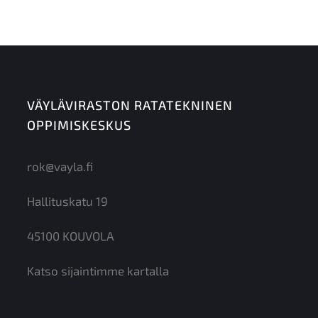
VÄYLÄVIRASTON RATATEKNINEN
OPPIMISKESKUS
rok@vayla.fi
Hallituskatu 19
45100 KOUVOLA
Katso sijaintimme kartalla