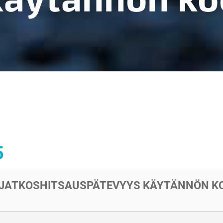
5
RIJATKOSHITSAUSPÄTEVYYS KÄYTÄNNÖN K