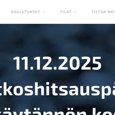
KOULUTUKSET
TILAT
TIETOA ME
11.12.2025
tkoshitsaus
käytännön ko