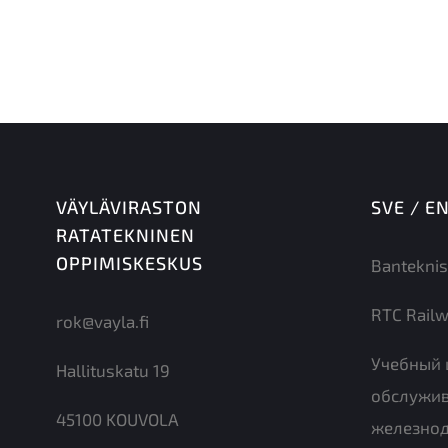
jättämisestä peritään täysi hinta.
Lisätiedot:
Kisco Oy
Jarkko Kumpulainen
050 382 9892
jarkko.kumpulainen@kisco.fi
VÄYLÄVIRASTON
SVE / E
RATATEKNINEN
OPPIMISKESKUS
Banteknis
RTC Railw
rok@vayla.fi
Учебный 
Hallituskatu 19
обслужи
45100 KOUVOLA
железно