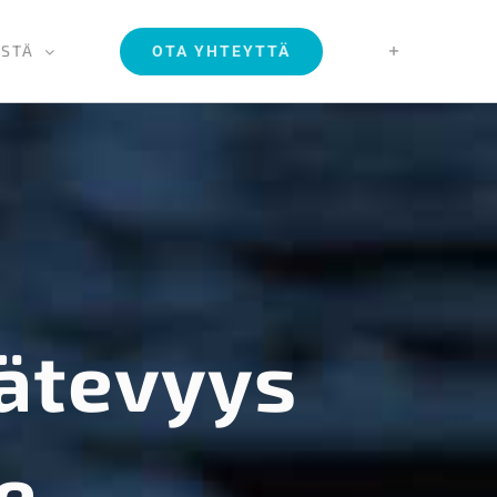
ISTÄ
OTA YHTEYTTÄ
pätevyys
e