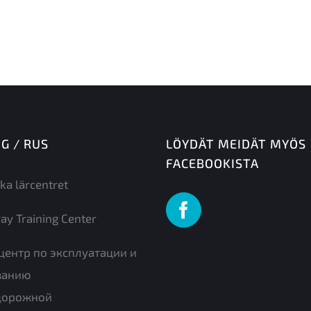
NG / RUS
LÖYDÄT MEIDÄT MYÖS
FACEBOOKISTA
ka lärcentret
ay Training Center
центр по эксплуатации и
ванию
дорожной