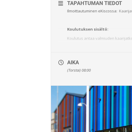
TAPAHTUMAN TIEDOT
Ilmoittautuminen eKiscossa:
Kaarij
Koulutuksen sisältö:
Koulutus antaa valmiuden kaarijatko
Hinta:
450e / hlö (alv 0%)
AIKA
Uusintakoe:
(Torstai) 08:00
450e / hlö (alv 0%)
Kesto:
8 oppituntia
Pätevyyden myöntämisen edellyt
Hyväksytysti suoritetut
– Kirjalliset kokeet
– Hitsauskoe