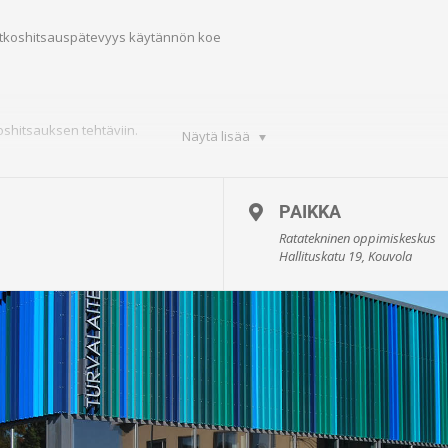
atkoshitsauspätevyys käytännön koe
shitsauksen tehtäviin.
Näytä lisää
PAIKKA
Ratatekninen oppimiskeskus
Hallituskatu 19, Kouvola
ykset: