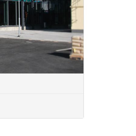
koulutuskumppaniksi toteuttamaan
uksessa (ROK).
uutuksista tai peruuttamatta