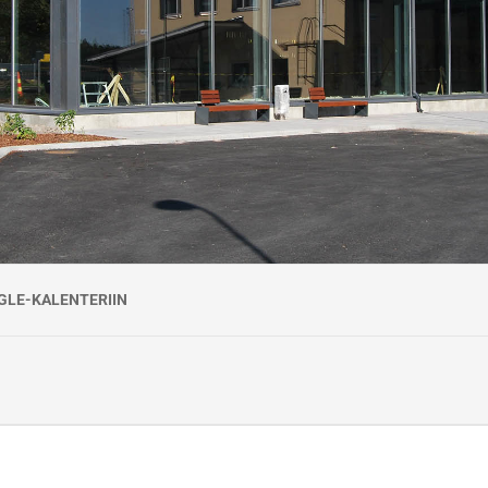
tta myöntämispäivästä.
hden (2) vuoden välein, viimeistään
. Hitsauspätevyyden voimassaolo edellyttää,
 kyseisen menetelmän hitsauksissa. Standardin
 todennettu lähinäkökyky.
GLE-KALENTERIIN
ä vastaa työyhteenliittymä KiscoTaitaja, jonka Väylävirasto on valinnut 
.4.2026. Koulutus järjestetään Väyläviraston Ratateknisessä oppimiskesk
uehdot
va.
a 7 arkivuorokautta ennen kurssin alkamista. Myöhemmin suoritetuista per