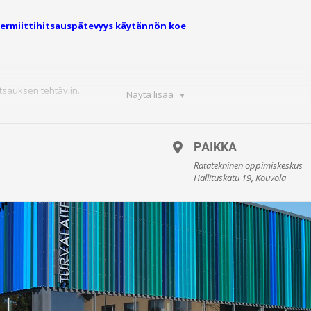
ermiittihitsauspätevyys käytännön koe
tsauksen tehtäviin.
Näytä lisää
PAIKKA
Ratatekninen oppimiskeskus
Hallituskatu 19, Kouvola
ykset: