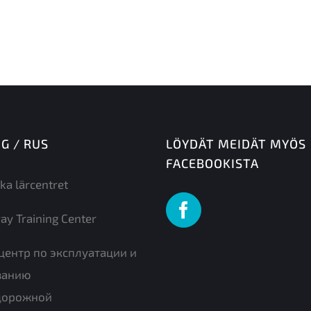
NG / RUS
LÖYDÄT MEIDÄT MYÖS
FACEBOOKISTA
ka lärcentret
ay Training Center
центр по эксплуатации и
ванию
дорожной