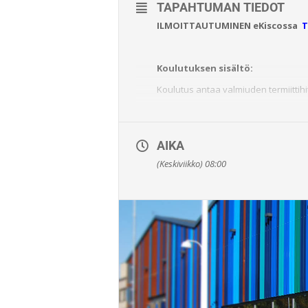
TAPAHTUMAN TIEDOT
ILMOITTAUTUMINEN
eKiscossa
T
Koulutuksen sisältö:
Koulutus antaa valmiuden termiittihi
Hinta:
450e / hlö (alv 0%)
AIKA
Uusintakoe:
(Keskiviikko) 08:00
450e / hlö (alv 0%)
Kesto:
8 oppituntia
Pätevyyden myöntämisen edellyt
Hyväksytysti suoritetut
– Kirjalliset kokeet
– Hitsauskoe