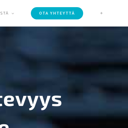
ISTÄ
OTA YHTEYTTÄ
tevyys
e