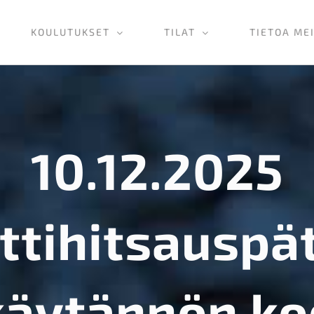
KOULUTUKSET
TILAT
TIETOA ME
10.12.2025
ittihitsauspä
käytännön ko