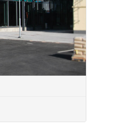
koulutuskumppaniksi toteuttamaan
uksessa (ROK).
uutuksista tai peruuttamatta