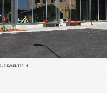
tta myöntämispäivästä.
 hitsauskokeeseen kahden (2) vuoden välein, viimeistään
. Hitsauspätevyyden voimassaolo edellyttää,
 kyseisen menetelmän hitsauksissa. Standardin
 todennettu lähinäkökyky.
GLE-KALENTERIIN
ä vastaa työyhteenliittymä KiscoTaitaja, jonka Väylävirasto on valinnut 
.4.2026. Koulutus järjestetään Väyläviraston Ratateknisessä oppimiskesk
uehdot
va.
a 7 arkivuorokautta ennen kurssin alkamista. Myöhemmin suoritetuista per