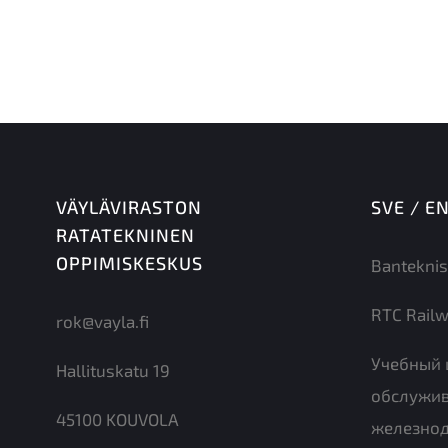
jättämisestä peritään täysi hinta.
VÄYLÄVIRASTON
SVE / E
RATATEKNINEN
OPPIMISKESKUS
Banteknis
RTC Railw
rok@vayla.fi
Учебный 
Hallituskatu 19
обслужи
45100 KOUVOLA
железно