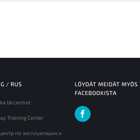
NG / RUS
LÖYDÄT MEIDÄT MYÖS
FACEBOOKISTA
ka lärcentret
ay Training Center
центр по эксплуатации и