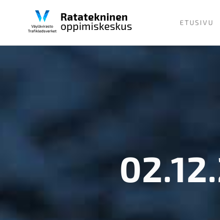
Skip
to
ETUSIVU
content
02.12