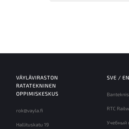
VÄYLÄVIRASTON
SVE / E
RATATEKNINEN
OPPIMISKESKUS
Banteknis
RTC Railw
rok@vayla.fi
Учебный 
Hallituskatu 19