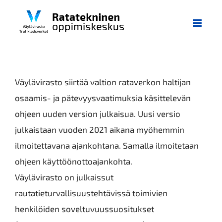
Skip
to
content
Väylävirasto siirtää valtion rataverkon haltijan
osaamis- ja pätevyysvaatimuksia käsittelevän
ohjeen uuden version julkaisua. Uusi versio
julkaistaan vuoden 2021 aikana myöhemmin
ilmoitettavana ajankohtana. Samalla ilmoitetaan
ohjeen käyttöönottoajankohta.
Väylävirasto on julkaissut
rautatieturvallisuustehtävissä toimivien
henkilöiden soveltuvuussuositukset